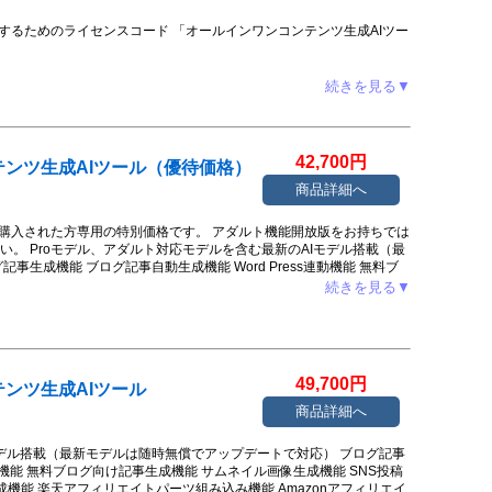
開放するためのライセンスコード 「オールインワンコンテンツ生成AIツー
続きを見る▼
42,700円
ンツ生成AIツール（優待価格）
商品詳細へ
をご購入された方専用の特別価格です。 アダルト機能開放版をお持ちでは
。 Proモデル、アダルト対応モデルを含む最新のAIモデル搭載（最
生成機能 ブログ記事自動生成機能 Word Press連動機能 無料ブ
投稿文作成機能 メルマガ本文作成機能 YouTube台本作成機能 楽天
続きを見る▼
ィリエイトパーツ組み込み機能 FANZAアフィリエイトパーツ組み込み
ログ作成用キーワード生成機能 AIアドバイザー機能 『ツール以外の青
ビス 無料で使いたい人向けのツール設置スペース貸し出しサービス(サ
応) ChatGPT Proを使用したレポート作成代行サービス(3回ま
Pro Deep thinkingを利用したレポート作成サービス(3回まで。著作
49,700円
ンツ生成AIツール
ログ記事作成ツールの提供 期限なしサポート対応 その他の機能もアッ
ワン・コンテンツ生成ツールです。 また今後、提供される当サービ
商品詳細へ
す。
モデル搭載（最新モデルは随時無償でアップデートで対応） ブログ記事
連動機能 無料ブログ向け記事生成機能 サムネイル画像生成機能 SNS投稿
作成機能 楽天アフィリエイトパーツ組み込み機能 Amazonアフィリエイ