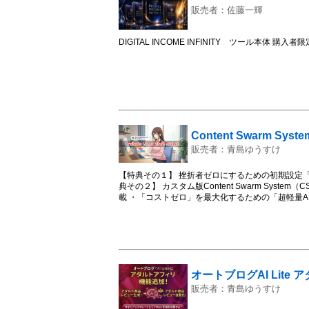
販売者：佐藤一輝
DIGITAL INCOME INFINITY ツール本体 購
Content Swarm S
販売者：青島ゆうすけ
【特典その１】 挫折者ゼロにするための初期設定
典その２】 カスタム版Content Swarm Sys
載 ・「コストゼロ」を最大化するための「超軽量AI
を合計6モデル追加搭載 ・「アダルト対応」の無規
アップと収益力アップを狙うための「ブログデザイ
するためのハイブリッドAIシステム搭載 ・アダル
オートアダルト記事生成機能」を追加搭載 【さら
タム版の使用にはContent Swarm System本体
オートブログAI Lit
販売者：青島ゆうすけ