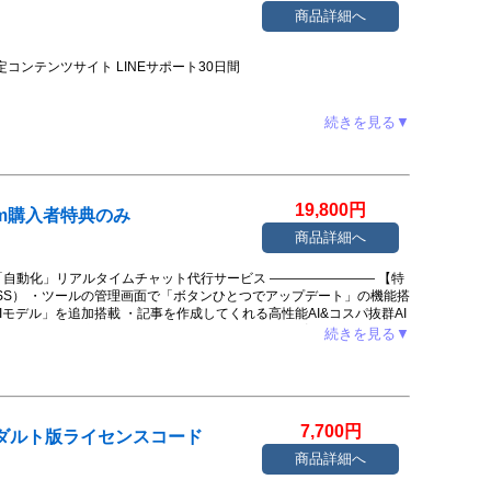
商品詳細へ
入者限定コンテンツサイト LINEサポート30日間
続きを見る▼
19,800円
ystem購入者特典のみ
商品詳細へ
「自動化」リアルタイムチャット代行サービス ―――――――― 【特
tem（CSS） ・ツールの管理画面で「ボタンひとつでアップデート」の機能搭
モデル」を追加搭載 ・記事を作成してくれる高性能AI&コスパ抜群AI
制AIモデル 合計9モデル搭載 ・ブログ記事の魅力を増して、アクセス
続きを見る▼
ン系AIモデル」を3個追加搭載 ・「コストゼロ」と「高性能」を両立
トアフィリエイト対応プロバイダー2種を追加搭載 ・「思考停止・フル
にアップデートで追加！くわしくはレビューページにて】 注）カス
情報が必要です。
7,700円
e アダルト版ライセンスコード
商品詳細へ