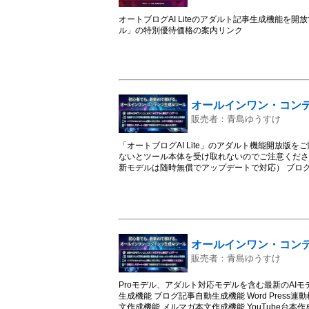
オートブログAI Liteのアダルト記事生成機能を
ル」の特別優待価格の案内リンク
オールインワン・コンテ
販売者：青島ゆうすけ
「オートブログAI Lite」のアダルト機能開放版
ないとツール本体を受け取れないのでご注意ください
新モデルは随時無償でアップデートで対応） ブログ記事
ログ向け記事生成機能 サムネイル画像生成機能 SNS
アフィリエイトパーツ組み込み機能 Amazonアフ
機能 DUGAアフィリエイトパーツ組み込み機能 ブ
島が対応するサービス』 ツール無料設置代行サー
ーバー制約上、自動機能はご自身のサーバー利用時のみ対
で。著作権譲渡。無料配布、有料販売可能) Gemini3 
オールインワン・コンテ
権譲渡。無料配布、有料販売可能) 販売権利付きブ
プデートで随時追加していく初心者向けオールイン
販売者：青島ゆうすけ
ス購入会員向け限定サービスの案内も予定していま
Proモデル、アダルト対応モデルを含む最新のAI
生成機能 ブログ記事自動生成機能 Word Press
文作成機能 メルマガ本文作成機能 YouTube台本