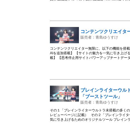
トパーツ組み込み機能 FANZAアフィリエイトパー
用キーワード生成機能 AIアドバイザー機能 『ツ
で使いたい人向けのツール設置スペース貸し出しサ
応) ChatGPT Proを使用したレポート作成代行サー
Deep thinkingを利用したレポート作成サー
事作成ツールの提供 期限なしサポート対応 その
コンテンツクリエイタ
ン・コンテンツ生成ツールです。 また今後、提供
す。
販売者：青島ゆうすけ
コンテンツクリエイター無限に、以下の機能を搭載
AIを追加搭載】 【サイトの魅力を一気に引き上げる
載】 【思考停止用サイトパワーアップチートデータ
リジナルコンテンツ生成AI搭載 収益特化専用アフィ
AI”マルチモード”搭載 収益特化専用アフィリエイ
ナーAI搭載 チートデータリサーチ機能搭載 シス
【追加】当サイト限定カスタム版ツールに「GPT-5.2
たので、カスタム版ツールの解説サイトを公開 注
です。
ブレインライターウル
「ブーストツール」
販売者：青島ゆうすけ
その１「ブレインライターウルトラ未搭載の多くのト
レビューページに記載） その２「ブレインライタ
気に引き上げるためのオリジナルツール ブレイン
ル ブレインライターウルトラの文章をさらに魅力
のアクセスアップ補助ツール 【追加】「ブレイン