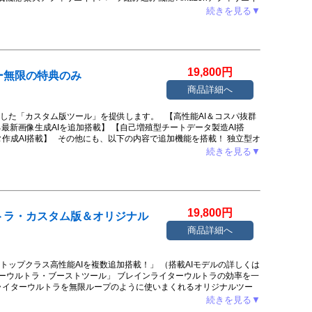
ツ組み込み機能 DUGAアフィリエイトパーツ組み込み機能 ブログ作成
続きを見る▼
ール以外の青島が対応するサービス』 ツール無料設置代行サービス 無料
ービス(サーバー制約上、自動機能はご自身のサーバー利用時のみ対
ビス(3回まで。著作権譲渡。無料配布、有料販売可能) Gemini3 Pro
ビス(3回まで。著作権譲渡。無料配布、有料販売可能) 販売権利付きブログ記
他の機能もアップデートで随時追加していく初心者向けオールインワ
19,800円
ー無限の特典のみ
される当サービス購入会員向け限定サービスの案内も予定していま
商品詳細へ
した「カスタム版ツール」を提供します。 【高性能AI＆コスパ抜群
最新画像生成AIを追加搭載】 【自己増殖型チートデータ製造AI搭
作成AI搭載】 その他にも、以下の内容で追加機能を搭載！ 独立型オ
リエイターAI”シングルモード”搭載 収益特化専用アフィリエイター
続きを見る▼
ターAI専用テンプレートセット搭載 収益増幅専用チートシート・パート
テム無料設置代行（販売者に頼むと有料です） 期限なしサポート対応
」と「GPT-5.2 Pro」を追加搭載 【追加】追加機能が多くなりすぎ
）カスタム版の使用にはコンテンツクリエイター無限本体情報が必要
19,800円
トラ・カスタム版＆オリジナル
商品詳細へ
ップクラス高性能AIを複数追加搭載！」 （搭載AIモデルの詳しくは
ーウルトラ・ブーストツール」 ブレインライターウルトラの効率を一
ライターウルトラを無限ループのように使いまくれるオリジナルツー
的に仕上げるためのコンテンツ生成ツール ブレインライターウルトラ
続きを見る▼
ライターウルトラ」×「オリジナルツール」の効率を圧倒的に上げるた