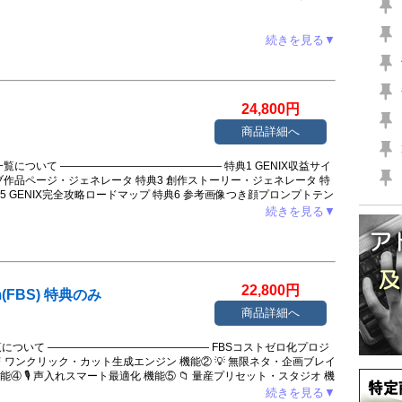
続きを見る▼
24,800円
商品詳細へ
覧について ――――――――――――――― 特典1 GENIX収益サイ
ブ作品ページ・ジェネレータ 特典3 創作ストーリー・ジェネレータ 特
5 GENIX完全攻略ロードマップ 特典6 参考画像つき顔プロンプトテン
 × GENIX 連携活用ノウハウ（対象者のみ） レビュー記事内に特典の
続きを見る▼
22,800円
tem(FBS) 特典のみ
商品詳細へ
覧について ――――――――――――――― FBSコストゼロ化プロジ
能① ⚡ ワンクリック・カット生成エンジン 機能② 💡 無限ネタ・企画ブレイ
能④ 🎙 声入れスマート最適化 機能⑤ 📁 量産プリセット・スタジオ 機
 QCCを最短2週間で動かす「14日間ゼロ円始動マニュアル」 追加特典
続きを見る▼