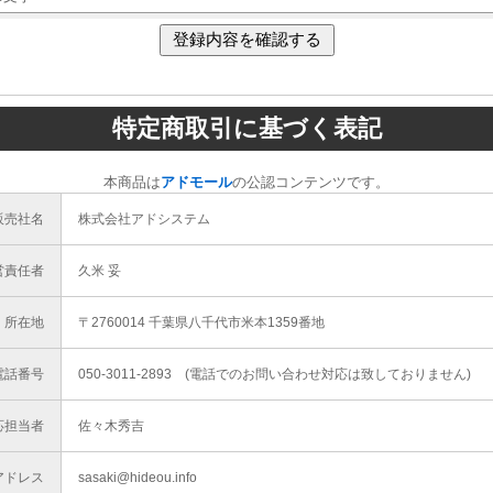
特定商取引に基づく表記
本商品は
アドモール
の公認コンテンツです。
販売社名
株式会社アドシステム
営責任者
久米 妥
所在地
〒2760014 千葉県八千代市米本1359番地
電話番号
050-3011-2893 (電話でのお問い合わせ対応は致しておりません)
応担当者
佐々木秀吉
アドレス
sasaki@hideou.info