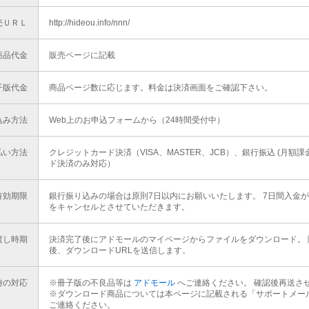
売ＵＲＬ
http://hideou.info/nnn/
商品代金
販売ページに記載
子版代金
商品ページ数に応じます。料金は決済画面をご確認下さい。
込み方法
Web上のお申込フォームから（24時間受付中）
払い方法
クレジットカード決済（VISA、MASTER、JCB）、銀行振込 (月額
ド決済のみ対応）
有効期限
銀行振り込みの場合は原則7日以内にお願いいたします。 7日間入金
をキャンセルとさせていただきます。
渡し時期
決済完了後にアドモールのマイページからファイルをダウンロード。 
後、ダウンロードURLを送信します。
時の対応
※冊子版の不良品等は
アドモール
へご連絡ください。 確認後再送さ
※ダウンロード商品については本ページに記載される「サポートメール
ご連絡ください。