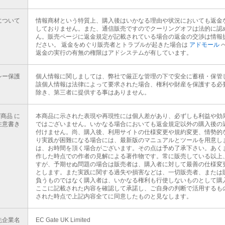
について
情報商材という特質上、購入後はいかなる理由や状況においても返金
しておりません。また、通信販売ですのでクーリングオフは法的に認
ん。販売ページに返金規定が記載されている場合の返金の交渉は情報
ださい。 返金をめぐり販売者とトラブルが起きた場合は
アドモール
返金の実行の有無の権限はアドシステムが有しています。
シー保護
個人情報に関しましては、弊社で厳正な管理の下で安全に蓄積・保管
該個人情報は法律によって要求された場合、権利や財産を保護する必
除き、第三者に提供する事はありません。
商品 に
本商品に示された表現や再現性には個人差があり、必ずしも利益や効
注意書き
ではございません。いかなる場合においても返金規定以外の購入後の
付けません。尚、購入後、利用サイトの仕様変更や規約変更、情勢的
り実践が困難になる場合には、最新版のマニュアルとツールを用意し
は、お時間を頂く場合がございます。その点は予め了承下さい。あく
作した時点での作者の見解による著作物です。常に販売している以上
すが、予期せぬ問題の場合は販売者は、購入者に対して最善の仕様変
とします。また実践に関する過失や損害などは、一切販売者、または
負うものではなく購入者は、いかなる権利も行使しないものとして購
ここに記載された内容を確認して承諾し、ご自身の判断で活用するも
された時点で上記内容全てに同意したものと見なします。
先企業名
EC Gate UK Limited