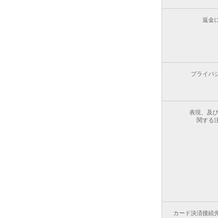
返金
プライバ
表現、及び
関する
カード決済接続