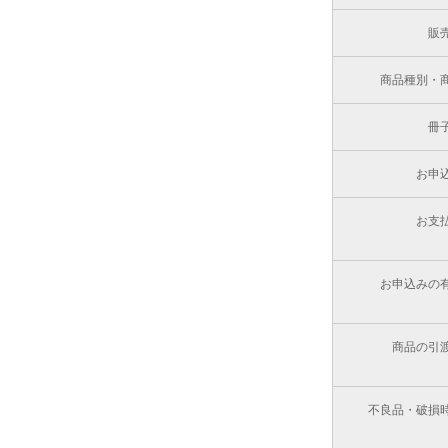
販
商品種別・
冊
お申
お支
お申込みの
商品の引
不良品・破損