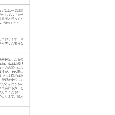
などには一切対応
められておりませ
提供者と行ってく
へご連絡ください。
しております。当
要が生じた場合を
果を保証したもの
返品、返金は受け
なものの変化によ
ますが、その際に
までも本商品は制
、管理は継続しま
更などを行うもの
販売会社も責任を
入してください。
のとします。購入