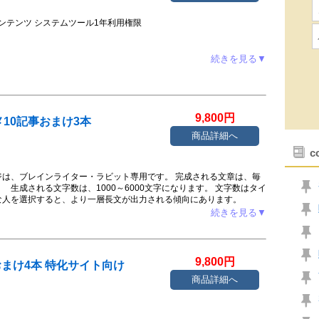
コンテンツ システムツール1年利用権限
続きを見る▼
9,800円
10記事おまけ3本
商品詳細へ
c
は、ブレインライター・ラビット専用です。 完成される文章は、毎
成される文字数は、1000～6000文字になります。 文字数はタイ
な人を選択すると、より一層長文が出力される傾向にあります。
たら完成です。 ※再度「続ける」を押すと不明な内容が生成される
続きを見る▼
-------------------- 【商品内容】 パーソナルジムのススメ10記事おまけ3
けランキング記事3本です。 -----------------------------
1 - パーソナルジムとは 002 - パーソナルジムと一般のジムの違い
 パーソナルジムの選び方 005 - パーソナルジムの料金 006 - パー
9,800円
おまけ4本 特化サイト向け
レンド 008 - 効果的なトレーニング方法 009 - 女性専用のパー
011 - おまけ①オンラインジム無料体験10選 012 - おまけ
商品詳細へ
 -------------------------------------------- ※ラン
。 架空の商品名ですのでご自分の好きな商品に差し替えてご利用く
場合があります。 AIが文章を作成するため、架空の商標が出力さ