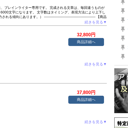
は、ブレインライター専用です。 完成される文章は、毎回違うものが
～6000文字になります。 文字数はタイミング、表現方法により上下し
） --------------------------------------------- 【商品
イト向け 20代の転職に特化した記事22本とAF用パターン4本です。 ジャ
続きを見る▼
------------------------------- 【記事の見出し】 １ ①A 20代が
で正社員になる方法 ３ ②A 20代で転職を考える際の注意点
32,800円
③A 20代のキャリアチェンジ ６ ③B 20代のキャリアチェンジ
の転職スキル ９ ⑤A 20代の転職成功のための重要なポイント
商品詳細へ
ト 11 ⑤C 自己分析 12 ⑤D 転職エージェントや求人サイト
4 ⑥B 20代の転職戦略：前半・半ば・後半 15 ⑦A 20代転
A 仕事で何をしたいかわからない20代 18 ⑧B 仕事で何をしたい
と求人サイトの違い 20 ⑨B 転職エージェントと求人サイトの違
 面接でのNG行動10選 23 おまけ①おすすめサイト 24 おまけ
続きを見る▼
-------------------------------------------- １，それぞ
ます。 ２，同じ番号のAとBの記事を続けて生成すると自然な流れの長
けとして入れてあります。 架空の商品名ですのでご自分の好きな商品
多少の修正が必要な場合があります。 AIが文章を作成するため、架
37,800円
商品詳細へ
続きを見る▼