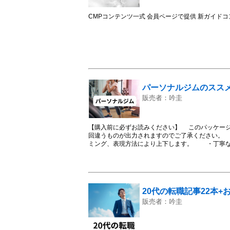
CMPコンテンツ一式 会員ページで提供 新ガイド
パーソナルジムのススメ
販売者：吟圭
【購入前に必ずお読みください】 このパッケージ
回違うものが出力されますのでご了承ください。 生
ミング、表現方法により上下します。 ・丁寧
・ブレインライターの履歴一覧に100％で出力し
傾向にあります。 -------------------------
本 特化サイト向け パーソナルジムに特化した記事10本とおま
--------------- 【記事の見出し】 00
003 - パーソナルジムのチェックポイント 004 -
20代の転職記事22本+
ソナルジムを選ぶポイント 007 - フィットネスト
ソナルジム 010 - オンラインのパーソナルジム 
販売者：吟圭
②ZOOMオンラインジム 013 - おまけ③ビデオ配信型オンラインジム
キング用のデモ記事をおまけとして入れてあります
ださい。 ※場合によっては、多少の修正が必要な