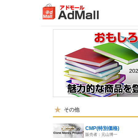
20
その他
CMP(特別価格)
販売者：元山博一