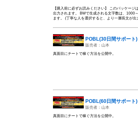
れる場合があります。
【購入前に必ずお読みください】 このパッケージ
出力されます。 BWで生成される文字数は、1000
ます。 (丁寧な人を選択すると、より一層長文が出力される傾向にあります。
内容】 20代の転職10ジャンル22本+4本 特化サ
ンルは転職で見出しごとの原稿を用意しました。 -------------
転職で正社員になる方法 ２ ①B 20代が転職
４ ②B 20代で転職を考える際の注意点 ５ 
POBL(30日間サポート)
７ ④A 20代の転職スキル ８ ④B 20代
販売者：山本
10 ⑤B 20代の転職成功のための重要なポイン
13 ⑥A 20代の転職戦略：前半・半ば・後半 1
真面目にチートで稼ぐ方法を公開中。
職の面接 16 ⑦B 20代転職の面接 17 ⑧
かわからない20代 19 ⑨A 転職エージェント
い 21 ⑩A 面接でのNG行動10選 22 ⑩B
②業界別ランキング 25 おまけ③転職サイト4選 26 おまけ④体験談 
れ個別で記事生成できます。 800文字～生成でき
文になります。 ※ランキング用のデモ記事をおま
に差し替えてご利用ください。 ※場合によっては、
空の商標が出力される場合があります。
POBL(60日間サポート)
販売者：山本
真面目にチートで稼ぐ方法を公開中。