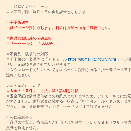
※月額課金スケジュール
※２回目以降、毎月１日の自動課金となります。
※冊子版送料
※商品ページ数に応じます。料金は決済画面をご確認下さい。
※商品代金以外の必要金額
※サーバー代金 月々0000円
※不良品・破損時の対応
※冊子版の不良品等は「アドモール
https://admall.jp/inquiry.html
」へご
さい。確認後再送させていただきます。
※ダウンロード商品については本ページに記載される「担当者メールア
連絡ください。
返品・返金について
※返金の「条件」「方法」等の詳細を記載
※返金保証は情報提供者とのお約束となりますため、アドモールでは対
ができません。返品返金に関する不明点は「担当者メールアドレス」ま
ださい。尚、通信販売ですので、クーリングオフはできません。
その他注意事項
※商品の性質上、当商品をご利用されて発生したいかなるトラブル・損
責任を負えません。