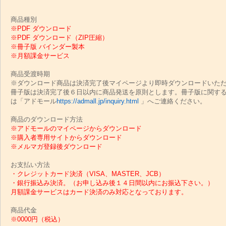
商品種別
※PDF ダウンロード
※PDF ダウンロード（ZIP圧縮）
※冊子版 バインダー製本
※月額課金サービス
商品受渡時期
※ダウンロード商品は決済完了後マイページより即時ダウンロードいた
冊子版は決済完了後６日以内に商品発送を原則とします。冊子版に関す
は「アドモール
https://admall.jp/inquiry.html
」へご連絡ください。
商品のダウンロード方法
※アドモールのマイページからダウンロード
※購入者専用サイトからダウンロード
※メルマガ登録後ダウンロード
お支払い方法
・クレジットカード決済（VISA、MASTER、JCB）
・銀行振込み決済。（お申し込み後１４日間以内にお振込下さい。）
月額課金サービスはカード決済のみ対応となっております。
商品代金
※0000円（税込）