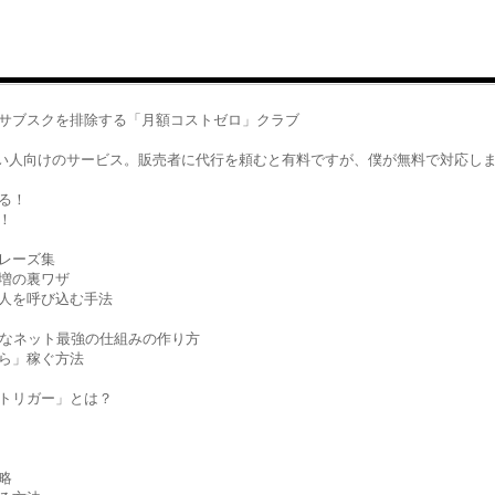
のサブスクを排除する「月額コストゼロ」クラブ
い人向けのサービス。販売者に代行を頼むと有料ですが、僕が無料で対応し
る！
！
レーズ集
増の裏ワザ
人を呼び込む手法
うなネット最強の仕組みの作り方
ら」稼ぐ方法
トリガー」とは？
略