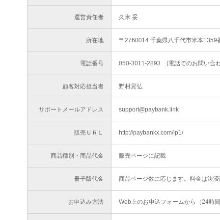
運営責任者
久米 妥
所在地
〒2760014 千葉県八千代市米本1359
電話番号
050-3011-2893 (電話でのお問
顧客対応担当者
野村晃弘
サポートメールアドレス
support@paybank.link
販売ＵＲＬ
http://paybankx.com/lp1/
商品種別・商品代金
販売ページに記載
冊子版代金
商品ページ数に応じます。料金は決済
お申込み方法
Web上のお申込フォームから（24時