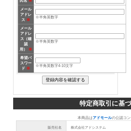
氏名
※
メール
アドレ
※半角英数字
ス
※
メール
アドレ
ス（確
※半角英数字
認
用）
※
希望パ
スワー
※半角英数字4-10文字
ド
※
特定商取引に基
本商品は
アドモール
の公認コン
販売社名
株式会社アドシステム