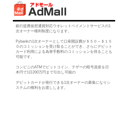
銀行提携仮想通貨対応ウオレットペイメントサービスの1
次オーナー権利制度になります。
Pybankの1次オーナーとして口座開設費が＄５０～＄１５
０のコミッションを受け取ることができ、さらにデビット
カード利用による為替手数料のコミッションを得ることも
可能です。
コンビニのATMでビットコイン、テザーの暗号資産を日
本円で1日200万円まで引出し可能の
デビットカードが発行できる1次オーナーの募集になりシ
ステムの権利をお渡しします。