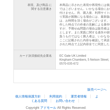
表現、及び商品 に
本商品に示された表現や再現性には個
関する注意書き
ではございません。いかなる場合にお
付けません。尚、購入後、利用サイト
り実践が困難になる場合には、最新版
は、お時間を頂く場合がございます。
作した時点での作者の見解による著作
すが、予期せぬ問題の場合は販売者は
とします。また実践に関する過失や損
負うものではなく購入者は、いかなる
ここに記載された内容を確認して承諾
された時点で上記内容全てに同意した
カード決済接続先企業名
EC Gate UK Limited
Kingham Chambers, 5 Nelson Street,
0570-035-672
販売ページへ
個人情報保護方針
利用規約
運営者情報
よ
くある質問
お問い合わせ
Copyright
アドモール
All Rights Reserved.