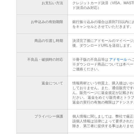
お支払い方法
クレジットカード決済（VISA、MAS
ド決済のみ対応）
お申込みの有効期限
銀行振り込みの場合は原則7日以内に
をキャンセルとさせていただきます。
商品の引渡し時期
決済完了後にアドモールのマイページ
後、ダウンロードURLを送信します。
不良品・破損時の対応
※冊子版の不良品等は
アドモール
へ
※ダウンロード商品については本ペー
ご連絡ください。
返金について
情報商材という特質上、購入後はいか
しておりません。また、通信販売です
ん。販売ページに返金規定が記載され
ださい。 返金をめぐり販売者とトラ
返金の実行の有無の権限はアドシステ
プライバシー保護
個人情報に関しましては、弊社で厳正
該個人情報は法律によって要求された
除き、第三者に提供する事はありませ