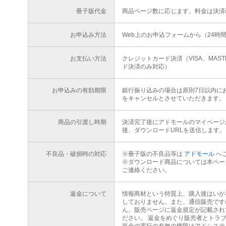
冊子版代金
商品ページ数に応じます。料金は決済
お申込み方法
Web上のお申込フォームから（24時
お支払い方法
クレジットカード決済（VISA、MAS
ド決済のみ対応）
お申込みの有効期限
銀行振り込みの場合は原則7日以内に
をキャンセルとさせていただきます。
商品の引渡し時期
決済完了後にアドモールのマイページ
後、ダウンロードURLを送信します。
不良品・破損時の対応
※冊子版の不良品等は
アドモール
へ
※ダウンロード商品については本ペー
ご連絡ください。
返金について
情報商材という特質上、購入後はいか
しておりません。また、通信販売です
ん。販売ページに返金規定が記載され
ださい。 返金をめぐり販売者とトラ