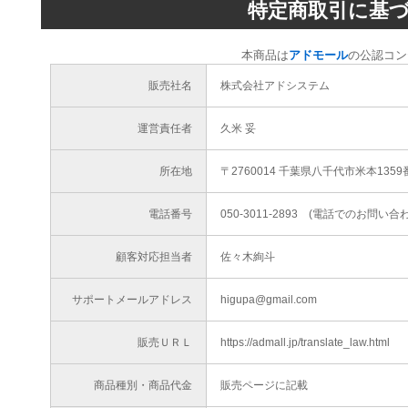
特定商取引に基
本商品は
アドモール
の公認コン
販売社名
株式会社アドシステム
運営責任者
久米 妥
所在地
〒2760014 千葉県八千代市米本1359
電話番号
050-3011-2893 (電話でのお問
顧客対応担当者
佐々木絢斗
サポートメールアドレス
higupa@gmail.com
販売ＵＲＬ
https://admall.jp/translate_law.html
商品種別・商品代金
販売ページに記載