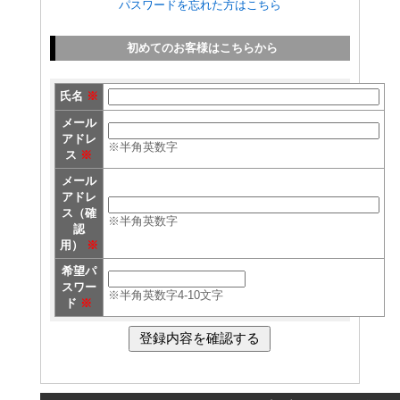
パスワードを忘れた方はこちら
初めてのお客様はこちらから
氏名
※
メール
アドレ
※半角英数字
ス
※
メール
アドレ
ス（確
※半角英数字
認
用）
※
希望パ
スワー
※半角英数字4-10文字
ド
※