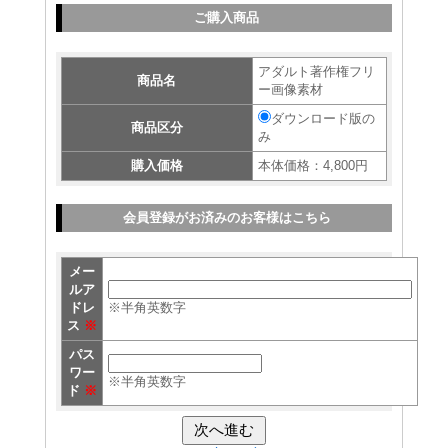
ご購入商品
アダルト著作権フリ
商品名
ー画像素材
ダウンロード版の
商品区分
み
購入価格
本体価格：4,800円
会員登録がお済みのお客様はこちら
メー
ルア
ドレ
※半角英数字
ス
※
パス
ワー
※半角英数字
ド
※