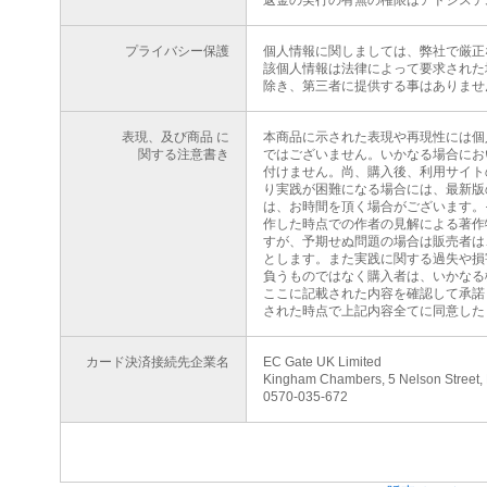
返金の実行の有無の権限はアドシステ
プライバシー保護
個人情報に関しましては、弊社で厳正
該個人情報は法律によって要求された
除き、第三者に提供する事はありませ
表現、及び商品 に
本商品に示された表現や再現性には個
関する注意書き
ではございません。いかなる場合にお
付けません。尚、購入後、利用サイト
り実践が困難になる場合には、最新版
は、お時間を頂く場合がございます。
作した時点での作者の見解による著作
すが、予期せぬ問題の場合は販売者は
とします。また実践に関する過失や損
負うものではなく購入者は、いかなる
ここに記載された内容を確認して承諾
された時点で上記内容全てに同意した
カード決済接続先企業名
EC Gate UK Limited
Kingham Chambers, 5 Nelson Street,
0570-035-672