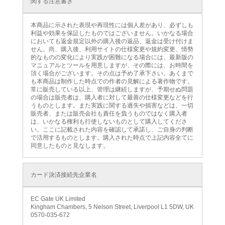
関する注意書き
本商品に示された表現や再現性には個人差があり、必ずしも
利益や効果を保証したものではございません。いかなる場合
においても返金規定以外の購入後の返品、返金は受け付けま
せん。尚、購入後、利用サイトの仕様変更や規約変更、情勢
的なものの変化により実践が困難になる場合には、最新版の
マニュアルとツールを用意しますが、その際には、お時間を
頂く場合がございます。その点は予め了承下さい。あくまで
も本商品は制作した時点での作者の見解による著作物です。
常に販売している以上、管理は継続しますが、予期せぬ問題
の場合は販売者は、購入者に対して最善の仕様変更などを行
うものとします。また実践に関する過失や損害などは、一切
販売者、または販売会社も責任を負うものではなく購入者
は、いかなる権利も行使しないものとして購入してくださ
い。ここに記載された内容を確認して承諾し、ご自身の判断
で活用するものとします。購入された時点で上記内容全てに
同意したものと見なします。
カード決済接続先企業名
EC Gate UK Limited
Kingham Chambers, 5 Nelson Street, Liverpool L1 5DW, UK
0570-035-672