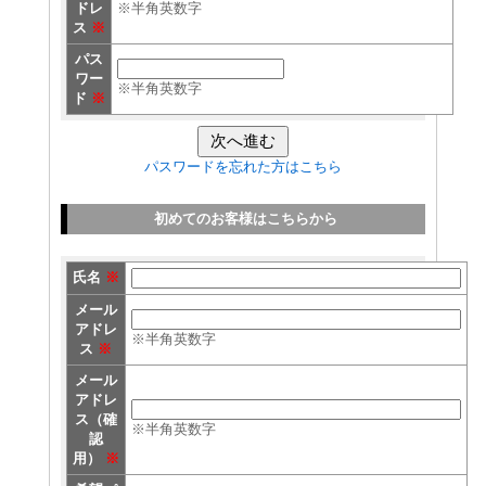
ドレ
※半角英数字
ス
※
パス
ワー
※半角英数字
ド
※
パスワードを忘れた方はこちら
初めてのお客様はこちらから
氏名
※
メール
アドレ
※半角英数字
ス
※
メール
アドレ
ス（確
※半角英数字
認
用）
※