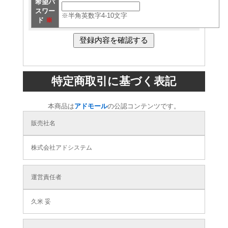
希望パ
スワー
※半角英数字4-10文字
ド
※
特定商取引に基づく表記
本商品は
アドモール
の公認コンテンツです。
販売社名
株式会社アドシステム
運営責任者
久米 妥