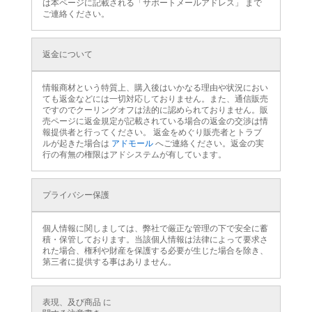
は本ページに記載される「サポートメールアドレス」 まで
ご連絡ください。
返金について
情報商材という特質上、購入後はいかなる理由や状況におい
ても返金などには一切対応しておりません。また、通信販売
ですのでクーリングオフは法的に認められておりません。販
売ページに返金規定が記載されている場合の返金の交渉は情
報提供者と行ってください。 返金をめぐり販売者とトラブ
ルが起きた場合は
アドモール
へご連絡ください。返金の実
行の有無の権限はアドシステムが有しています。
プライバシー保護
個人情報に関しましては、弊社で厳正な管理の下で安全に蓄
積・保管しております。当該個人情報は法律によって要求さ
れた場合、権利や財産を保護する必要が生じた場合を除き、
第三者に提供する事はありません。
表現、及び商品 に