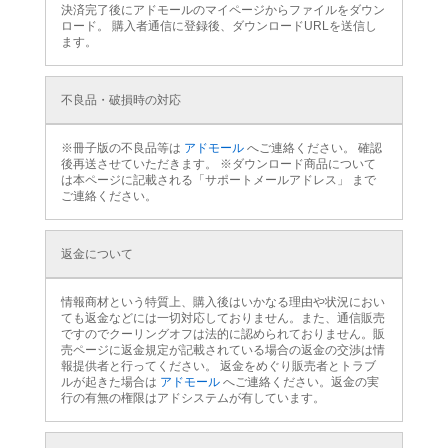
決済完了後にアドモールのマイページからファイルをダウン
ロード。 購入者通信に登録後、ダウンロードURLを送信し
ます。
不良品・破損時の対応
※冊子版の不良品等は
アドモール
へご連絡ください。 確認
後再送させていただきます。 ※ダウンロード商品について
は本ページに記載される「サポートメールアドレス」 まで
ご連絡ください。
返金について
情報商材という特質上、購入後はいかなる理由や状況におい
ても返金などには一切対応しておりません。また、通信販売
ですのでクーリングオフは法的に認められておりません。販
売ページに返金規定が記載されている場合の返金の交渉は情
報提供者と行ってください。 返金をめぐり販売者とトラブ
ルが起きた場合は
アドモール
へご連絡ください。返金の実
行の有無の権限はアドシステムが有しています。