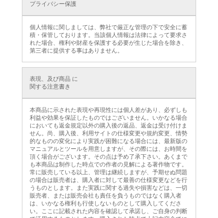
プライバシー保護
個人情報に関しましては、弊社で厳正な管理の下で安全に蓄
積・保管しております。当該個人情報は法律によって要求さ
れた場合、権利や財産を保護する必要が生じた場合を除き、
第三者に提供する事はありません。
表現、及び商品 に
関する注意書き
本商品に示された表現や再現性には個人差があり、必ずしも
利益や効果を保証したものではございません。いかなる場合
においても返金規定以外の購入後の返品、返金は受け付けま
せん。尚、購入後、利用サイトの仕様変更や規約変更、情勢
的なものの変化により実践が困難になる場合には、最新版の
マニュアルとツールを用意しますが、その際には、お時間を
頂く場合がございます。その点は予め了承下さい。あくまで
も本商品は制作した時点での作者の見解による著作物です。
常に販売している以上、管理は継続しますが、予期せぬ問題
の場合は販売者は、購入者に対して最善の仕様変更などを行
うものとします。また実践に関する過失や損害などは、一切
販売者、または販売会社も責任を負うものではなく購入者
は、いかなる権利も行使しないものとして購入してくださ
い。ここに記載された内容を確認して承諾し、ご自身の判断