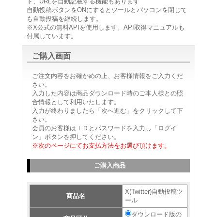
ド、URLを自動記載する機能もあります
自動投稿ボタンをONにするとツールとパソコンを閉じて
も自動投稿を継続します。
※X公式の無料APIを使用します。API取得マニュアルも
付属しています。
ご購入画面
ご注文内容をお確かめの上、お客様情報をご入力くだ
さい。
入力した内容は商品ダウンロード時のご本人様との照
合情報として利用いたします。
入力が終わりましたら「次へ進む」をクリックして下
さい。
会員のお客様はＩＤとパスワードを入力し「ログイ
ン」ボタンを押してください。
※次のページにてお支払方法をお選び頂けます。
ご購入商品
X(Twitter)自動投稿ツ
商品名
ール
ダウンロード版の