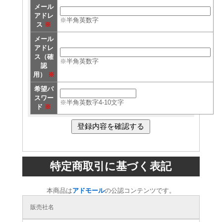
メール
アドレ
※半角英数字
ス
※
メール
アドレ
ス（確
※半角英数字
認
用）
※
希望パ
スワー
※半角英数字4-10文字
ド
※
特定商取引に基づく表記
本商品は
アドモール
の公認コンテンツです。
販売社名