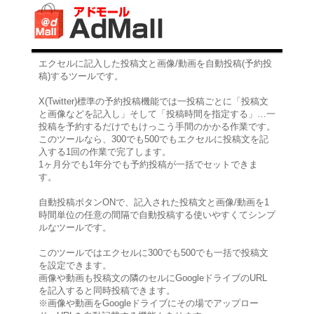
エクセルに記入した投稿文と画像/動画を自動投稿(予約投
稿)するツールです。
X(Twitter)標準の予約投稿機能では一投稿ごとに「投稿文
と画像などを記入し」そして「投稿時間を指定する」…一
投稿を予約するだけでもけっこう手間のかかる作業です。
このツールなら、300でも500でもエクセルに投稿文を記
入する1回の作業で完了します。
1ヶ月分でも1年分でも予約投稿が一括でセットできま
す。
自動投稿ボタンONで、記入された投稿文と画像/動画を1
時間単位の任意の間隔で自動投稿する使いやすくてシンプ
ルなツールです。
このツールではエクセルに300でも500でも一括で投稿文
を設定できます。
画像や動画も投稿文の隣のセルにGoogleドライブのURL
を記入すると同時投稿できます。
※画像や動画をGoogleドライブにその場でアップロー