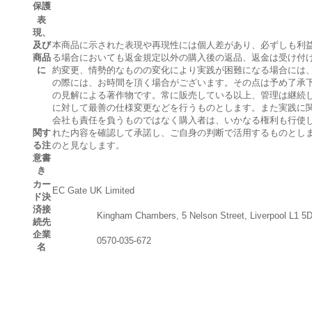
保護
表
現、
及び
本商品に示された表現や再現性には個人差があり、必ずしも利
商品
る場合においても返金規定以外の購入後の返品、返金は受け付
に
約変更、情勢的なものの変化により実践が困難になる場合には
の際には、お時間を頂く場合がございます。その点は予め了承
の見解による著作物です。常に販売している以上、管理は継続
に対して最善の仕様変更などを行うものとします。また実践に
会社も責任を負うものではなく購入者は、いかなる権利も行使
関す
れた内容を確認して承諾し、ご自身の判断で活用するものとし
る注
のと見なします。
意書
き
カー
EC Gate UK Limited
ド決
済接
Kingham Chambers, 5 Nelson Street, Liverpool L1 5
続先
企業
0570-035-672
名