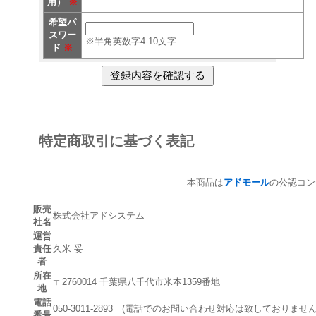
用）
※
希望パ
スワー
※半角英数字4-10文字
ド
※
特定商取引に基づく表記
本商品は
アドモール
の公認コン
販売
株式会社アドシステム
社名
運営
責任
久米 妥
者
所在
〒2760014 千葉県八千代市米本1359番地
地
電話
050-3011-2893 (電話でのお問い合わせ対応は致しておりません
番号