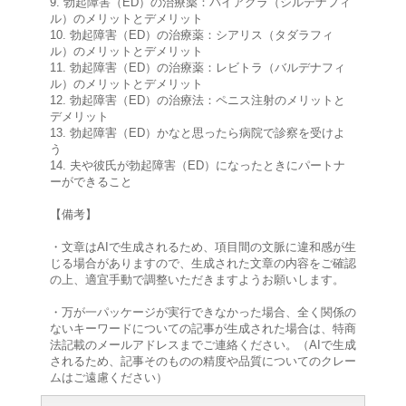
9. 勃起障害（ED）の治療薬：バイアグラ（シルデナフィ
ル）のメリットとデメリット
10. 勃起障害（ED）の治療薬：シアリス（タダラフィ
ル）のメリットとデメリット
11. 勃起障害（ED）の治療薬：レビトラ（バルデナフィ
ル）のメリットとデメリット
12. 勃起障害（ED）の治療法：ペニス注射のメリットと
デメリット
13. 勃起障害（ED）かなと思ったら病院で診察を受けよ
う
14. 夫や彼氏が勃起障害（ED）になったときにパートナ
ーができること
【備考】
・文章はAIで生成されるため、項目間の文脈に違和感が生
じる場合がありますので、生成された文章の内容をご確認
の上、適宜手動で調整いただきますようお願いします。
・万が一パッケージが実行できなかった場合、全く関係の
ないキーワードについての記事が生成された場合は、特商
法記載のメールアドレスまでご連絡ください。（AIで生成
されるため、記事そのものの精度や品質についてのクレー
ムはご遠慮ください）