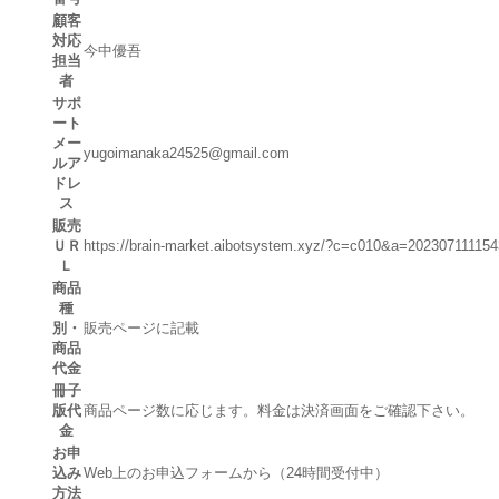
顧客
対応
今中優吾
担当
者
サポ
ート
メー
yugoimanaka24525@gmail.com
ルア
ドレ
ス
販売
ＵＲ
https://brain-market.aibotsystem.xyz/?c=c010&a=20230711115
Ｌ
商品
種
別・
販売ページに記載
商品
代金
冊子
版代
商品ページ数に応じます。料金は決済画面をご確認下さい。
金
お申
込み
Web上のお申込フォームから（24時間受付中）
方法