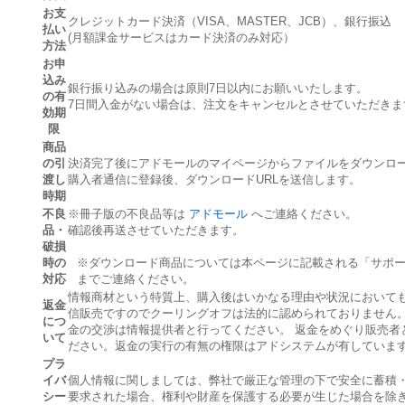
お支
クレジットカード決済（VISA、MASTER、JCB）、銀行振込
払い
(月額課金サービスはカード決済のみ対応）
方法
お申
込み
銀行振り込みの場合は原則7日以内にお願いいたします。
の有
7日間入金がない場合は、注文をキャンセルとさせていただきま
効期
限
商品
の引
決済完了後にアドモールのマイページからファイルをダウンロ
渡し
購入者通信に登録後、ダウンロードURLを送信します。
時期
不良
※冊子版の不良品等は
アドモール
へご連絡ください。
品・
確認後再送させていただきます。
破損
時の
※ダウンロード商品については本ページに記載される「サポ
対応
までご連絡ください。
情報商材という特質上、購入後はいかなる理由や状況において
返金
信販売ですのでクーリングオフは法的に認められておりません
につ
金の交渉は情報提供者と行ってください。 返金をめぐり販売
いて
ださい。返金の実行の有無の権限はアドシステムが有していま
プラ
イバ
個人情報に関しましては、弊社で厳正な管理の下で安全に蓄積
シー
要求された場合、権利や財産を保護する必要が生じた場合を除