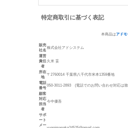
特定商取引に基づく表記
本商品は
アドモ
販売
株式会社アドシステム
社名
運営
責任
久米 妥
者
所在
〒2760014 千葉県八千代市米本1359番地
地
電話
050-3011-2893 (電話でのお問い合わせ対応
番号
顧客
対応
今中優吾
担当
者
サポ
ート
メー
yugoimanaka24525@gmail.com