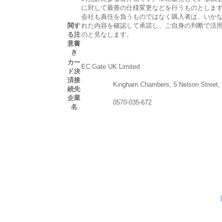
に対して最善の仕様変更などを行うものとしま
会社も責任を負うものではなく購入者は、いか
関す
れた内容を確認して承諾し、ご自身の判断で活
る注
のと見なします。
意書
き
カー
EC Gate UK Limited
ド決
済接
Kingham Chambers, 5 Nelson Street, Li
続先
企業
0570-035-672
名