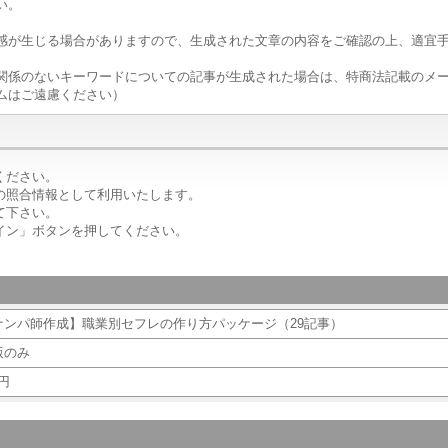
い。
和感が生じる場合がありますので、生成された文章の内容をご確認の上、適宜
関係のないキーワードについての記事が生成された場合は、特商法記載のメー
ムはご遠慮ください）
ください。
の照合情報として利用いたします。
て下さい。
イン」ボタンを押してください。
ナンパ師作成】職業別セフレの作り方パッケージ（29記事）
版のみ
円