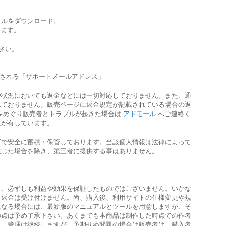
イルをダウンロード。
します。
さい。
される「サポートメールアドレス」
や状況においても返金などには一切対応しておりません。また、通
れておりません。販売ページに返金規定が記載されている場合の返
をめぐり販売者とトラブルが起きた場合は
アドモール
へご連絡く
ムが有しています。
下で安全に蓄積・保管しております。当該個人情報は法律によって
生じた場合を除き、第三者に提供する事はありません。
り、必ずしも利益や効果を保証したものではございません。いかな
、返金は受け付けません。尚、購入後、利用サイトの仕様変更や規
になる場合には、最新版のマニュアルとツールを用意しますが、そ
の点は予め了承下さい。あくまでも本商品は制作した時点での作者
上、管理は継続しますが、予期せぬ問題の場合は販売者は、購入者