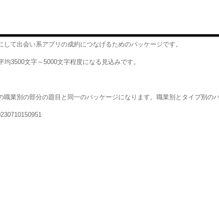
にして出会い系アプリの成約につなげるためのパッケージです。
均3500文字～5000文字程度になる見込みです。
の職業別の部分の題目と同一のパッケージになります。職業別とタイプ別の
20230710150951