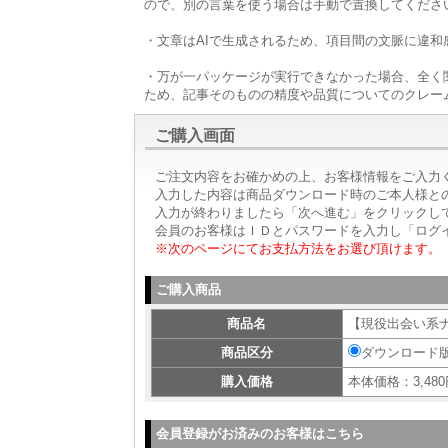
ので、別の言葉を使う場合は手動で置換してくださ
・文章はAIで生成されるため、項目間の文脈に違
・万が一パッケージが実行できなかった場合、全く
ため、記事そのものの精度や品質についてのクレー
ご購入画面
ご注文内容をお確かめの上、お客様情報をご入力
入力した内容は商品ダウンロード時のご本人様と
入力が終わりましたら「次へ進む」をクリックし
会員のお客様はＩＤとパスワードを入力し「ログ
※次のページにてお支払方法をお選び頂けます。
ご購入商品
商品名
【現役出会い系
商品区分
ダウンロード
購入価格
本体価格：3,480
会員登録がお済みのお客様はこちら