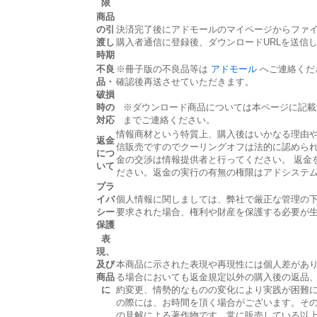
限
商品
の引
決済完了後にアドモールのマイページからファ
渡し
購入者通信に登録後、ダウンロードURLを送信
時期
不良
※冊子版の不良品等は
アドモール
へご連絡くだ
品・
確認後再送させていただきます。
破損
時の
※ダウンロード商品については本ページに記載
対応
までご連絡ください。
情報商材という特質上、購入後はいかなる理由
返金
信販売ですのでクーリングオフは法的に認めら
につ
金の交渉は情報提供者と行ってください。 返金
いて
ださい。返金の実行の有無の権限はアドシステ
プラ
イバ
個人情報に関しましては、弊社で厳正な管理の
シー
要求された場合、権利や財産を保護する必要が
保護
表
現、
及び
本商品に示された表現や再現性には個人差があ
商品
る場合においても返金規定以外の購入後の返品
に
約変更、情勢的なものの変化により実践が困難
の際には、お時間を頂く場合がございます。そ
の見解による著作物です。常に販売している以