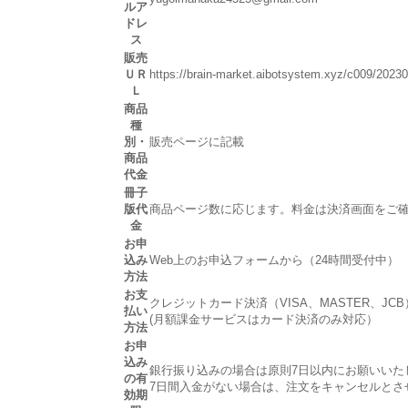
ルア
ドレ
ス
販売
ＵＲ
https://brain-market.aibotsystem.xyz/c009/2023
Ｌ
商品
種
別・
販売ページに記載
商品
代金
冊子
版代
商品ページ数に応じます。料金は決済画面をご
金
お申
込み
Web上のお申込フォームから（24時間受付中）
方法
お支
クレジットカード決済（VISA、MASTER、JC
払い
(月額課金サービスはカード決済のみ対応）
方法
お申
込み
銀行振り込みの場合は原則7日以内にお願いいた
の有
7日間入金がない場合は、注文をキャンセルとさ
効期