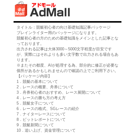
タイトル：競艇初心者の向け基礎知識記事パッケージ
ブレインライター用のパッケージになります。
競艇初心者の方のための基礎知識をメインとした記事とな
っております。
出力される記事は大体3000～5000文字程度が目安です
が、実際にはそれよりも多い文字数で出力される場合もあ
ります。
※またその都度、AIが処理する為、部分的に修正が必要な
個所があるかもしれませんので確認の上でご利用下さい。
【パッケージ内容】
1．競艇の基本について
2．レースの概要、舟券について
3．舟券初心者のおすすめ、レース展開について
4．レースの勝ち方の考え方
5．競艇女子について
6．レースの格式、SGレースの紹介
7．ナイターレースについて
8．ピットレポートについて
9．競艇新聞について
10．追い上げ、資金管理について