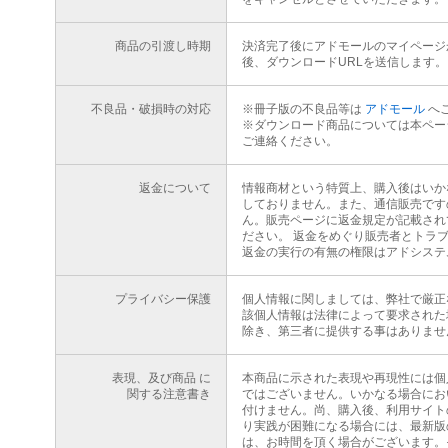
商品の引渡し時期
決済完了後にアドモールのマイページ
後、ダウンロードURLを送信します。
不良品・破損時の対応
※冊子版の不良品等は
アドモール
へ
※ダウンロード商品については本ペー
ご連絡ください。
返金について
情報商材という特質上、購入後はいか
しておりません。また、通信販売です
ん。販売ページに返金規定が記載され
ださい。 返金をめぐり販売者とトラ
返金の実行の有無の権限はアドシステ
プライバシー保護
個人情報に関しましては、弊社で厳正
該個人情報は法律によって要求された
除き、第三者に提供する事はありませ
表現、及び商品 に
本商品に示された表現や再現性には個
関する注意書き
ではございません。いかなる場合にお
付けません。尚、購入後、利用サイト
り実践が困難になる場合には、最新版
は、お時間を頂く場合がございます。