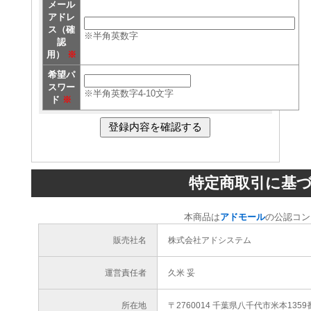
メール
アドレ
ス（確
※半角英数字
認
用）
※
希望パ
スワー
※半角英数字4-10文字
ド
※
特定商取引に基
本商品は
アドモール
の公認コン
販売社名
株式会社アドシステム
運営責任者
久米 妥
所在地
〒2760014 千葉県八千代市米本1359