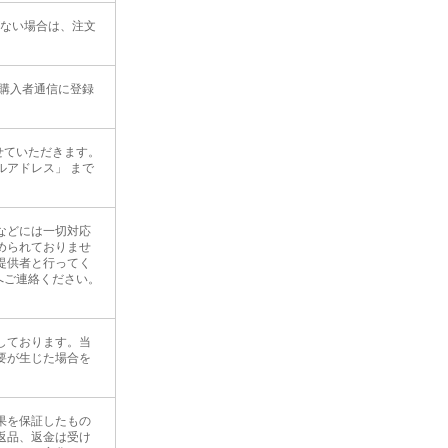
がない場合は、注文
購入者通信に登録
せていただきます。
アドレス」 まで
などには一切対応
められておりませ
提供者と行ってく
へご連絡ください。
しております。当
要が生じた場合を
果を保証したもの
返品、返金は受け