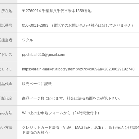
所在地
〒2760014 千葉県八千代市米本1359番地
電話番号
050-3011-2893 (電話でのお問い合わせ対応は致しておりません)
応担当者
ワタル
アドレス
ppchibafi613@gmail.com
売ＵＲＬ
https://brain-market.aibotsystem.xyz/?c=c009&a=20230629192740
商品代金
販売ページに記載
子版代金
商品ページ数に応じます。料金は決済画面をご確認下さい。
込み方法
Web上のお申込フォームから（24時間受付中）
払い方法
クレジットカード決済（VISA、MASTER、JCB）、銀行振込 (月額
ド決済のみ対応）