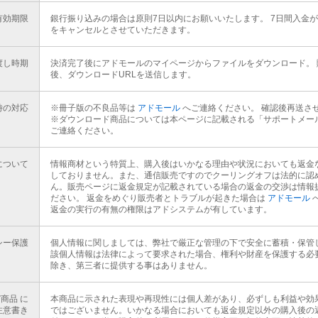
有効期限
銀行振り込みの場合は原則7日以内にお願いいたします。 7日間入金
をキャンセルとさせていただきます。
渡し時期
決済完了後にアドモールのマイページからファイルをダウンロード。 
後、ダウンロードURLを送信します。
時の対応
※冊子版の不良品等は
アドモール
へご連絡ください。 確認後再送さ
※ダウンロード商品については本ページに記載される「サポートメール
ご連絡ください。
について
情報商材という特質上、購入後はいかなる理由や状況においても返金
しておりません。また、通信販売ですのでクーリングオフは法的に認
ん。販売ページに返金規定が記載されている場合の返金の交渉は情報
ださい。 返金をめぐり販売者とトラブルが起きた場合は
アドモール
返金の実行の有無の権限はアドシステムが有しています。
シー保護
個人情報に関しましては、弊社で厳正な管理の下で安全に蓄積・保管
該個人情報は法律によって要求された場合、権利や財産を保護する必
除き、第三者に提供する事はありません。
商品 に
本商品に示された表現や再現性には個人差があり、必ずしも利益や効
注意書き
ではございません。いかなる場合においても返金規定以外の購入後の