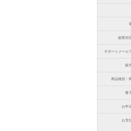
顧客対
サポートメール
販
商品種別・
冊
お申
お支