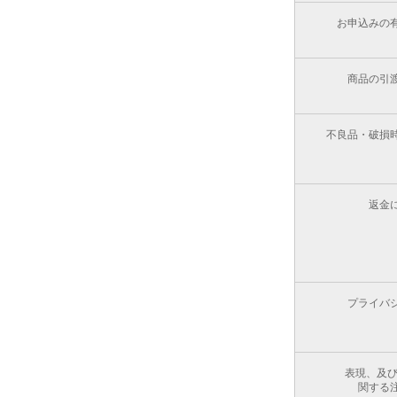
お申込みの
商品の引
不良品・破損
返金
プライバ
表現、及び
関する