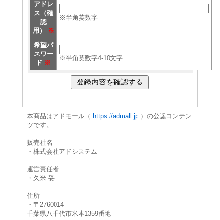
アドレ
ス（確
※半角英数字
認
用）
※
希望パ
スワー
※半角英数字4-10文字
ド
※
本商品はアドモール（
https://admall.jp
）の公認コンテン
ツです。
販売社名
・株式会社アドシステム
運営責任者
・久米 妥
住所
・〒2760014
千葉県八千代市米本1359番地