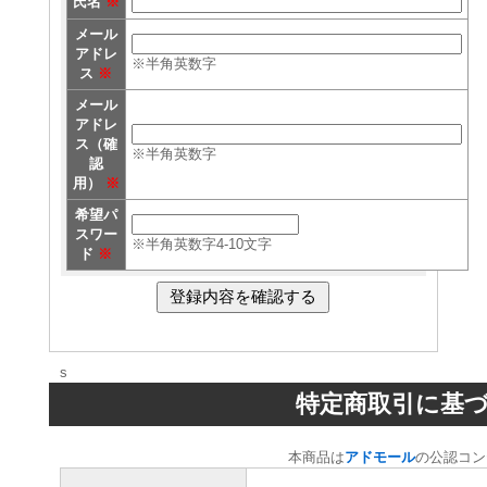
氏名
※
メール
アドレ
※半角英数字
ス
※
メール
アドレ
ス（確
※半角英数字
認
用）
※
希望パ
スワー
※半角英数字4-10文字
ド
※
s
特定商取引に基
本商品は
アドモール
の公認コン