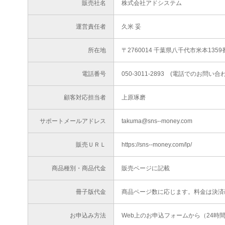
販売社名
株式会社アドシステム
運営責任者
久米 妥
所在地
〒2760014 千葉県八千代市米本1359
電話番号
050-3011-2893 (電話でのお問
顧客対応担当者
上原琢磨
サポートメールアドレス
takuma@sns--money.com
販売ＵＲＬ
https://sns--money.com/lp/
商品種別・商品代金
販売ページに記載
冊子版代金
商品ページ数に応じます。料金は決済
お申込み方法
Web上のお申込フォームから（24時