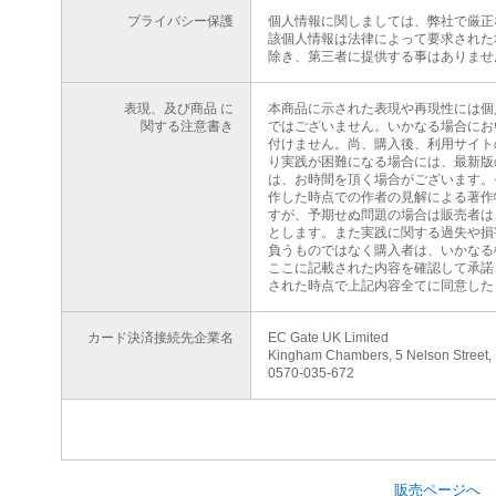
プライバシー保護
個人情報に関しましては、弊社で厳正
該個人情報は法律によって要求された
除き、第三者に提供する事はありませ
表現、及び商品 に
本商品に示された表現や再現性には個
関する注意書き
ではございません。いかなる場合にお
付けません。尚、購入後、利用サイト
り実践が困難になる場合には、最新版
は、お時間を頂く場合がございます。
作した時点での作者の見解による著作
すが、予期せぬ問題の場合は販売者は
とします。また実践に関する過失や損
負うものではなく購入者は、いかなる
ここに記載された内容を確認して承諾
された時点で上記内容全てに同意した
カード決済接続先企業名
EC Gate UK Limited
Kingham Chambers, 5 Nelson Street,
0570-035-672
販売ページへ