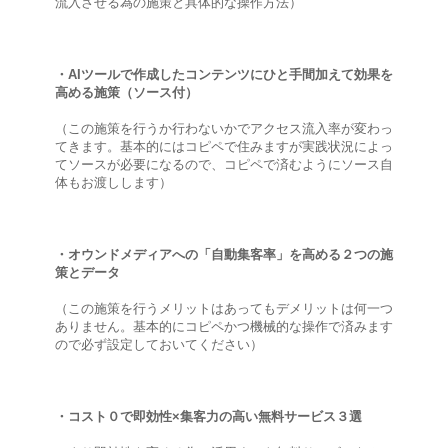
流入させる為の施策と具体的な操作方法）
・AIツールで作成したコンテンツにひと手間加えて効果を
高める施策（ソース付）
（この施策を行うか行わないかでアクセス流入率が変わっ
てきます。基本的にはコピペで住みますが実践状況によっ
てソースが必要になるので、コピペで済むようにソース自
体もお渡しします）
・オウンドメディアへの「自動集客率」を高める２つの施
策とデータ
（この施策を行うメリットはあってもデメリットは何一つ
ありません。基本的にコピペかつ機械的な操作で済みます
ので必ず設定しておいてください）
・コスト０で即効性×集客力の高い無料サービス３選