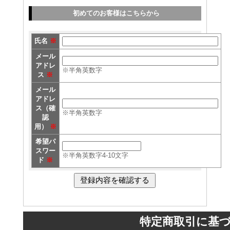
初めてのお客様はこちらから
氏名
※
メール
アドレ
※半角英数字
ス
※
メール
アドレ
ス（確
※半角英数字
認
用）
※
希望パ
スワー
※半角英数字4-10文字
ド
※
特定商取引に基