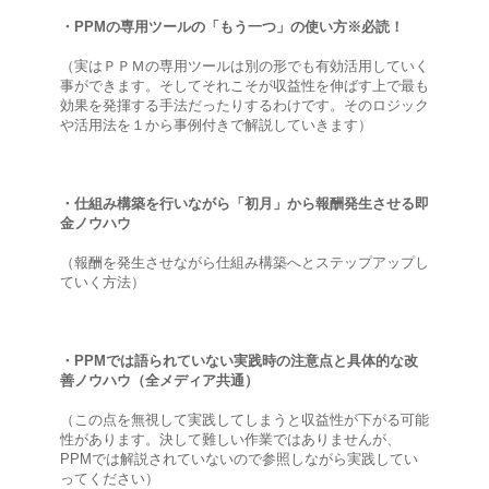
・PPMの専用ツールの「もう一つ」の使い方※必読！
（実はＰＰＭの専用ツールは別の形でも有効活用していく
事ができます。そしてそれこそが収益性を伸ばす上で最も
効果を発揮する手法だったりするわけです。そのロジック
や活用法を１から事例付きで解説していきます）
・仕組み構築を行いながら「初月」から報酬発生させる即
金ノウハウ
（報酬を発生させながら仕組み構築へとステップアップし
ていく方法）
・PPMでは語られていない実践時の注意点と具体的な改
善ノウハウ（全メディア共通）
（この点を無視して実践してしまうと収益性が下がる可能
性があります。決して難しい作業ではありませんが、
PPMでは解説されていないので参照しながら実践してい
ってください）