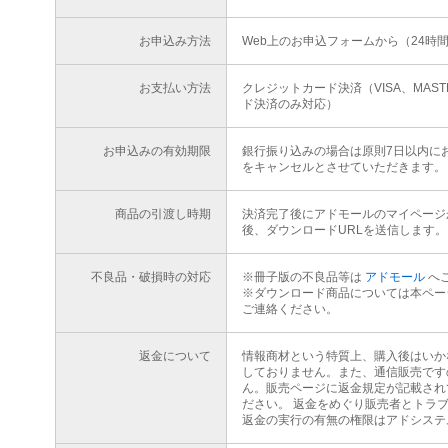
お申込み方法
Web上のお申込フォームから（24時
お支払い方法
クレジットカード決済（VISA、MAS
ド決済のみ対応）
お申込みの有効期限
銀行振り込みの場合は原則7日以内に
をキャンセルとさせていただきます。
商品の引渡し時期
決済完了後にアドモールのマイページ
後、ダウンロードURLを送信します。
不良品・破損時の対応
※冊子版の不良品等は
アドモール
へ
※ダウンロード商品については本ペー
ご連絡ください。
返金について
情報商材という特質上、購入後はいか
しておりません。また、通信販売です
ん。販売ページに返金規定が記載され
ださい。 返金をめぐり販売者とトラ
返金の実行の有無の権限はアドシステ