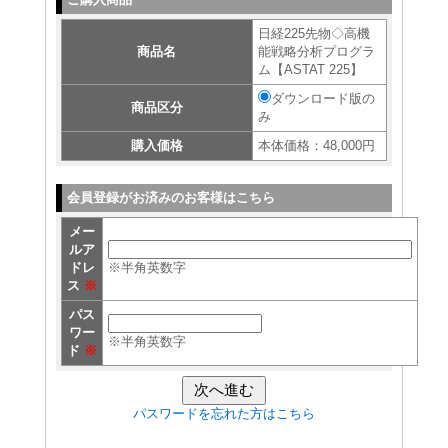
日経225先物◇高機
商品名
能戦略分析プログラ
ム【ASTAT 225】
ダウンロード版の
商品区分
み
購入価格
本体価格：48,000円
会員登録がお済みのお客様はこちら
メー
ルア
ドレ
※半角英数字
ス
※
パス
ワー
※半角英数字
ド
※
パスワードを忘れた方はこちら