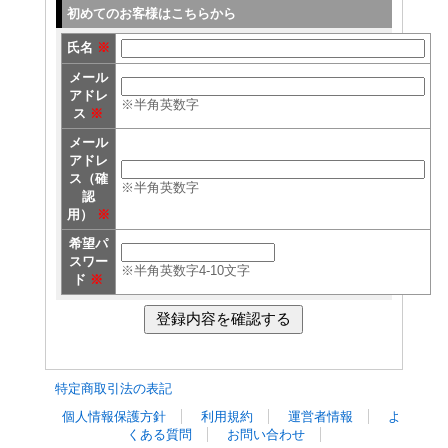
初めてのお客様はこちらから
氏名
※
メール
アドレ
※半角英数字
ス
※
メール
アドレ
ス（確
※半角英数字
認
用）
※
希望パ
スワー
※半角英数字4-10文字
ド
※
特定商取引法の表記
個人情報保護方針
利用規約
運営者情報
よ
くある質問
お問い合わせ