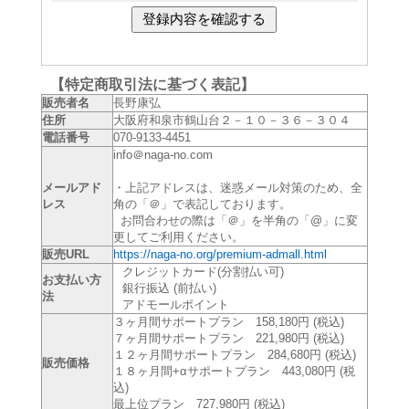
【特定商取引法に基づく表記】
販売者名
長野康弘
住所
大阪府和泉市鶴山台２－１０－３６－３０４
電話番号
070-9133-4451
info＠naga-no.com
メールアド
・上記アドレスは、迷惑メール対策のため、全
レス
角の「＠」で表記しております。
お問合わせの際は「＠」を半角の「@」に変
更してご利用ください。
販売URL
https://naga-no.org/premium-admall.html
クレジットカード(分割払い可)
お支払い方
銀行振込 (前払い)
法
アドモールポイント
３ヶ月間サポートプラン 158,180円 (税込)
７ヶ月間サポートプラン 221,980円 (税込)
１２ヶ月間サポートプラン 284,680円 (税込)
販売価格
１８ヶ月間+αサポートプラン 443,080円 (税
込)
最上位プラン 727,980円 (税込)