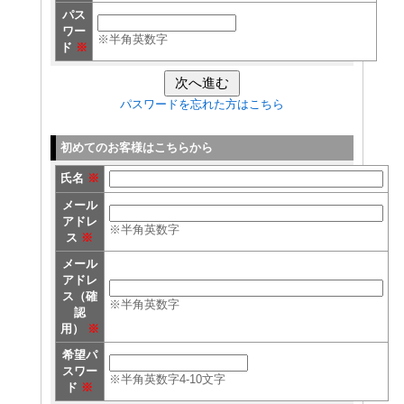
パス
ワー
※半角英数字
ド
※
パスワードを忘れた方はこちら
初めてのお客様はこちらから
氏名
※
メール
アドレ
※半角英数字
ス
※
メール
アドレ
ス（確
※半角英数字
認
用）
※
希望パ
スワー
※半角英数字4-10文字
ド
※