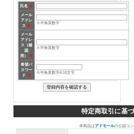
氏名
※
メール
アドレ
※半角英数字
ス
※
メール
アドレ
ス（確
※半角英数字
認
用）
※
希望パ
スワー
※半角英数字4-10文字
ド
※
特定商取引に基
本商品は
アドモール
の公認コン