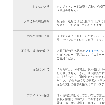
お支払い方法
クレジットカード決済（VISA、MAS
ド決済のみ対応）
お申込みの有効期限
銀行振り込みの場合は原則7日以内に
をキャンセルとさせていただきます。
商品の引渡し時期
決済完了後にアドモールのマイページ
後、ダウンロードURLを送信します。
不良品・破損時の対応
※冊子版の不良品等は
アドモール
へ
※ダウンロード商品については本ペー
ご連絡ください。
返金について
情報商材という特質上、購入後はいか
しておりません。また、通信販売です
ん。販売ページに返金規定が記載され
ださい。 返金をめぐり販売者とトラ
返金の実行の有無の権限はアドシステ
プライバシー保護
個人情報に関しましては、弊社で厳正
該個人情報は法律によって要求された
除き、第三者に提供する事はありませ