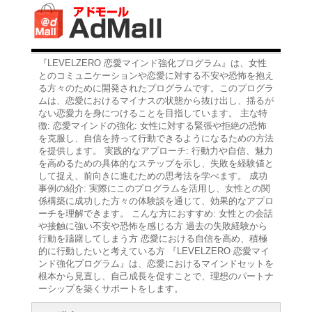
『LEVELZERO 恋愛マインド強化プログラム』は、女性
とのコミュニケーションや恋愛に対する不安や恐怖を抱え
る方々のために開発されたプログラムです。このプログラ
ムは、恋愛におけるマイナスの状態から抜け出し、揺るが
ない恋愛力を身につけることを目指しています。 主な特
徴: 恋愛マインドの強化: 女性に対する緊張や拒絶の恐怖
を克服し、自信を持って行動できるようになるための方法
を提供します。 実践的なアプローチ: 行動力や自信、魅力
を高めるための具体的なステップを示し、失敗を経験値と
して捉え、前向きに進むための思考法を学べます。 成功
事例の紹介: 実際にこのプログラムを活用し、女性との関
係構築に成功した方々の体験談を通じて、効果的なアプロ
ーチを理解できます。 こんな方におすすめ: 女性との会話
や接触に強い不安や恐怖を感じる方 過去の失敗経験から
行動を躊躇してしまう方 恋愛における自信を高め、積極
的に行動したいと考えている方 『LEVELZERO 恋愛マイ
ンド強化プログラム』は、恋愛におけるマインドセットを
根本から見直し、自己成長を促すことで、理想のパートナ
ーシップを築くサポートをします。