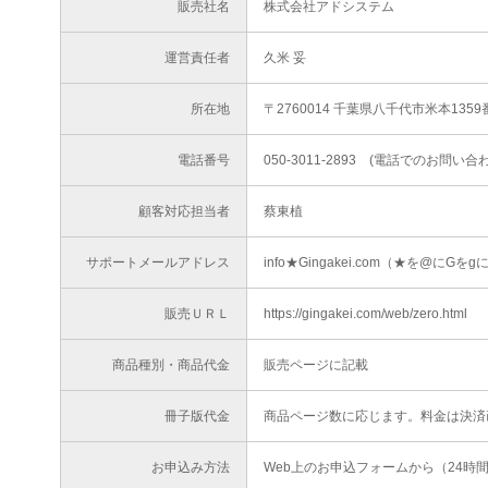
販売社名
株式会社アドシステム
運営責任者
久米 妥
所在地
〒2760014 千葉県八千代市米本1359
電話番号
050-3011-2893 (電話でのお問
顧客対応担当者
蔡東植
サポートメールアドレス
info★Gingakei.com（★を@にG
販売ＵＲＬ
https://gingakei.com/web/zero.html
商品種別・商品代金
販売ページに記載
冊子版代金
商品ページ数に応じます。料金は決済
お申込み方法
Web上のお申込フォームから（24時