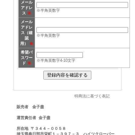
メール
アドレ
※半角英数字
ス
※
メール
アドレ
ス（確
※半角英数字
認
用）
※
希望パ
スワー
※半角英数字4-10文字
ド
※
特商法に基づく表記
販売者 金子盡
運営責任者 金子盡
所在地 〒３４４－００５８
埼玉県春日部市栄町１－３９７－３ ハイツクローバー