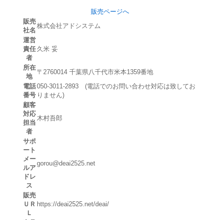
販売ページへ
販売
株式会社アドシステム
社名
運営
責任
久米 妥
者
所在
〒2760014 千葉県八千代市米本1359番地
地
電話
050-3011-2893 (電話でのお問い合わせ対応は致してお
番号
りません)
顧客
対応
木村吾郎
担当
者
サポ
ート
メー
gorou@deai2525.net
ルア
ドレ
ス
販売
ＵＲ
https://deai2525.net/deai/
Ｌ