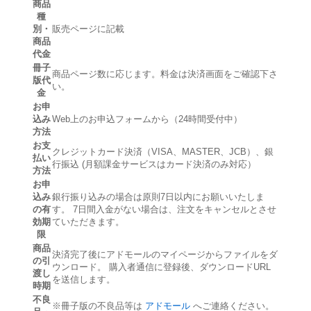
商品
種
別・
販売ページに記載
商品
代金
冊子
商品ページ数に応じます。料金は決済画面をご確認下さ
版代
い。
金
お申
込み
Web上のお申込フォームから（24時間受付中）
方法
お支
クレジットカード決済（VISA、MASTER、JCB）、銀
払い
行振込 (月額課金サービスはカード決済のみ対応）
方法
お申
込み
銀行振り込みの場合は原則7日以内にお願いいたしま
の有
す。 7日間入金がない場合は、注文をキャンセルとさせ
効期
ていただきます。
限
商品
決済完了後にアドモールのマイページからファイルをダ
の引
ウンロード。 購入者通信に登録後、ダウンロードURL
渡し
を送信します。
時期
不良
※冊子版の不良品等は
アドモール
へご連絡ください。