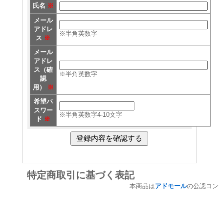
氏名
※
メール
アドレ
※半角英数字
ス
※
メール
アドレ
ス（確
※半角英数字
認
用）
※
希望パ
スワー
※半角英数字4-10文字
ド
※
特定商取引に基づく表記
本商品は
アドモール
の公認コン