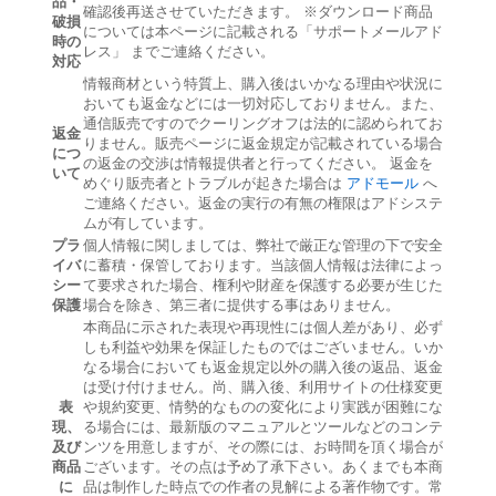
品・
確認後再送させていただきます。 ※ダウンロード商品
破損
については本ページに記載される「サポートメールアド
時の
レス」 までご連絡ください。
対応
情報商材という特質上、購入後はいかなる理由や状況に
おいても返金などには一切対応しておりません。また、
通信販売ですのでクーリングオフは法的に認められてお
返金
りません。販売ページに返金規定が記載されている場合
につ
の返金の交渉は情報提供者と行ってください。 返金を
いて
めぐり販売者とトラブルが起きた場合は
アドモール
へ
ご連絡ください。返金の実行の有無の権限はアドシステ
ムが有しています。
プラ
個人情報に関しましては、弊社で厳正な管理の下で安全
イバ
に蓄積・保管しております。当該個人情報は法律によっ
シー
て要求された場合、権利や財産を保護する必要が生じた
保護
場合を除き、第三者に提供する事はありません。
本商品に示された表現や再現性には個人差があり、必ず
しも利益や効果を保証したものではございません。いか
なる場合においても返金規定以外の購入後の返品、返金
は受け付けません。尚、購入後、利用サイトの仕様変更
表
や規約変更、情勢的なものの変化により実践が困難にな
現、
る場合には、最新版のマニュアルとツールなどのコンテ
及び
ンツを用意しますが、その際には、お時間を頂く場合が
商品
ございます。その点は予め了承下さい。あくまでも本商
に
品は制作した時点での作者の見解による著作物です。常