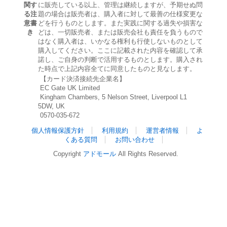
関す
に販売している以上、管理は継続しますが、予期せぬ問
る注
題の場合は販売者は、購入者に対して最善の仕様変更な
意書
どを行うものとします。また実践に関する過失や損害な
き
どは、一切販売者、または販売会社も責任を負うもので
はなく購入者は、いかなる権利も行使しないものとして
購入してください。ここに記載された内容を確認して承
諾し、ご自身の判断で活用するものとします。購入され
た時点で上記内容全てに同意したものと見なします。
【カード決済接続先企業名】
EC Gate UK Limited
Kingham Chambers, 5 Nelson Street, Liverpool L1
5DW, UK
0570-035-672
個人情報保護方針
利用規約
運営者情報
よ
くある質問
お問い合わせ
Copyright
アドモール
All Rights Reserved.