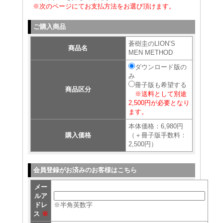
※次のページにてお支払方法をお選び頂けます。
ご購入商品
蒼樹圭のLION’S
商品名
MEN METHOD
ダウンロード版の
み
冊子版も希望する
商品区分
※送料として別途
2,500円が必要となり
ます。
本体価格：6,980円
購入価格
（＋冊子版手数料：
2,500円）
会員登録がお済みのお客様はこちら
メー
ルア
ドレ
※半角英数字
ス
※