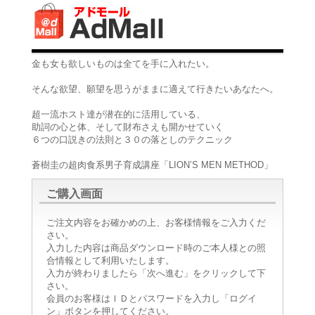
金も女も欲しいものは全てを手に入れたい。
そんな欲望、願望を思うがままに適えて行きたいあなたへ。
超一流ホスト達が潜在的に活用している、
助詞の心と体、そして財布さえも開かせていく
６つの口説きの法則と３０の落としのテクニック
蒼樹圭の超肉食系男子育成講座「LION’S MEN METHOD」
ご購入画面
ご注文内容をお確かめの上、お客様情報をご入力くだ
さい。
入力した内容は商品ダウンロード時のご本人様との照
合情報として利用いたします。
入力が終わりましたら「次へ進む」をクリックして下
さい。
会員のお客様はＩＤとパスワードを入力し「ログイ
ン」ボタンを押してください。