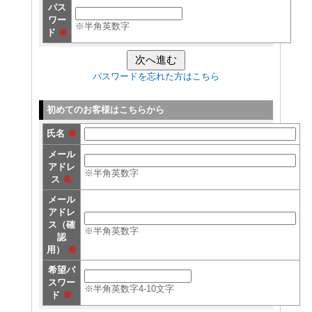
パス
ワー
※半角英数字
ド
※
パスワードを忘れた方はこちら
初めてのお客様はこちらから
氏名
※
メール
アドレ
※半角英数字
ス
※
メール
アドレ
ス（確
※半角英数字
認
用）
※
希望パ
スワー
※半角英数字4-10文字
ド
※