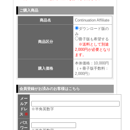
ご購入商品
商品名
Continuation Affiliate
ダウンロード版の
み
冊子版も希望する
商品区分
※送料として別途
2,000円が必要となり
ます。
本体価格：10,000円
購入価格
（＋冊子版手数料：
2,000円）
会員登録がお済みのお客様はこちら
メー
ルア
ドレ
※半角英数字
ス
※
パス
ワー