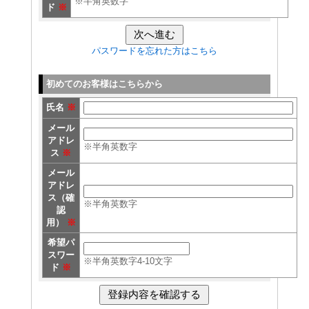
※半角英数字
ド
※
パスワードを忘れた方はこちら
初めてのお客様はこちらから
氏名
※
メール
アドレ
※半角英数字
ス
※
メール
アドレ
ス（確
※半角英数字
認
用）
※
希望パ
スワー
※半角英数字4-10文字
ド
※