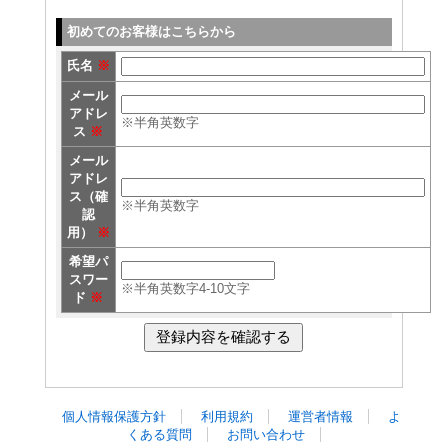
初めてのお客様はこちらから
氏名
※
メール
アドレ
※半角英数字
ス
※
メール
アドレ
ス（確
※半角英数字
認
用）
※
希望パ
スワー
※半角英数字4-10文字
ド
※
個人情報保護方針
利用規約
運営者情報
よ
くある質問
お問い合わせ