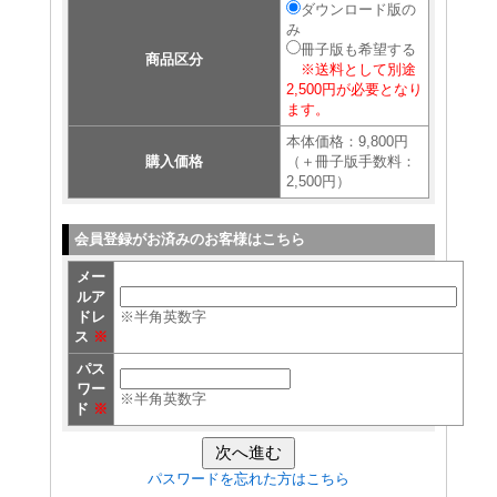
ダウンロード版の
み
冊子版も希望する
商品区分
※送料として別途
2,500円が必要となり
ます。
本体価格：9,800円
購入価格
（＋冊子版手数料：
2,500円）
会員登録がお済みのお客様はこちら
メー
ルア
ドレ
※半角英数字
ス
※
パス
ワー
※半角英数字
ド
※
パスワードを忘れた方はこちら